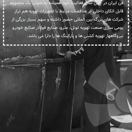
فن ایران در چهل سال فعالیت خود همیشه به عنوان یک مجموعه
قابل اتکای داخلی در مناقصات مرتبط با تجهیزات تهویه هم تراز
شرکت های بزرگ بین المللی حضور داشته و سهم بسیار بزرگی از
بومی سازی صنعت تهویه تونل، مترو، صنایع فولاد˛ صنایع خودرو
نیروگاهها˛ تهویه کشتی ها و پارکینگ ها را دارا می باشد.