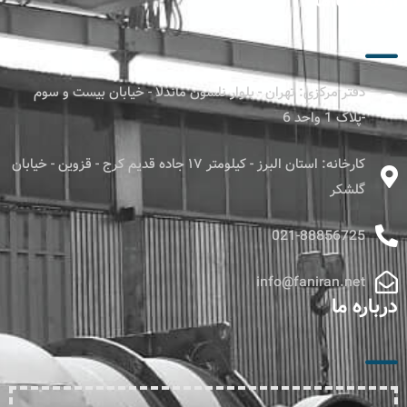
ارتباط با ما
دفتر مرکزی: تهران - بلوار نلسون ماندلا - خیابان بیست و سوم
-پلاک 1 واحد 6
کارخانه: استان البرز - کیلومتر ۱۷ جاده قدیم کرج - قزوین - خیابان
گلشکر
021-88856725
info@faniran.net
درباره ما