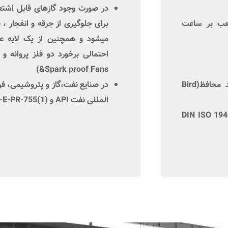
در صورت وجود گازهای قابل اشتعا
عب
بر ساعت
برای جلوگیری از جرقه و انفجار ، 
میشود و همچنین از یک لایه عا
احتمالی برخورد دو فلز پروانه و
)
&Spark proof Fans
د محافظ(
Bird
در صنایع
نفت،گاز
و
پتروشیمی
، ف
المللی
نفت
API
و
IPS-E-PR-755(1)
DIN ISO 194