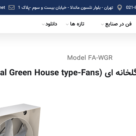
021-
تهران - بلوار نلسون ماندلا - خیابان بیست و سوم -پلاک 1
net
فن در صنایع
تازه ها
دانلود
Model FA-WGR
Axial Green House t)