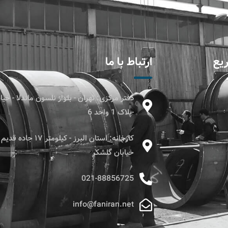
یع
ارتباط با ما
دفتر مرکزی: تهران - بلوار نلسون ماندلا - خ
-پلاک 1 واحد 6
کارخانه: استان البرز - کیل
خیابان گلشکر
021-88856725
info@faniran.net