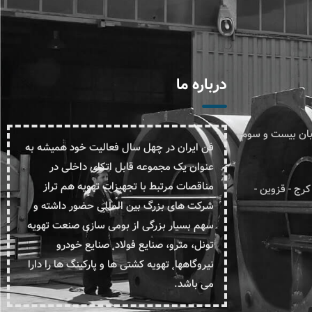
درباره ما
یابان بیست و سوم
فن ایران در چهل سال فعالیت خود همیشه به
عنوان یک مجموعه قابل اتکای داخلی در
مناقصات مرتبط با تجهیزات تهویه هم تراز
ومتر ۱۷ جاده قدیم کرج - قزوین -
شرکت های بزرگ بین المللی حضور داشته و
سهم بسیار بزرگی از بومی سازی صنعت تهویه
تونل، مترو، صنایع فولاد˛ صنایع خودرو
نیروگاهها˛ تهویه کشتی ها و پارکینگ ها را دارا
می باشد.