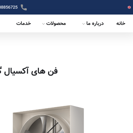
88856725
خانه
درباره ما
محصولات
خدمات
فن های آکسیال گلخانه ای (ype-Fans