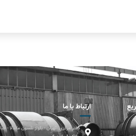
یع
ارتباط با ما
دفتر مرکزی: تهران - بلوار نلسون ماندلا - خ