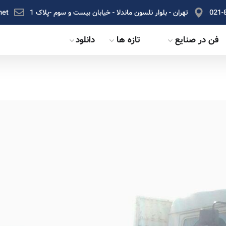
021-
تهران - بلوار نلسون ماندلا - خیابان بیست و سوم -پلاک 1
net
فن در صنایع
تازه ها
دانلود