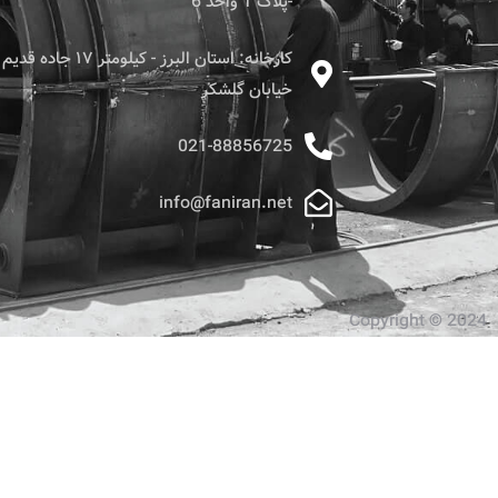
-پلاک 1 واحد 6
کارخانه: استان البرز - کیل
خیابان گلشکر
021-88856725
info@faniran.net
Copyright © 2024