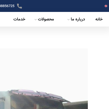
88856725
خانه
درباره ما
محصولات
خدمات