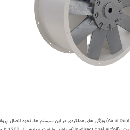
Model FA-D فن های آکسیال کانالی (Axial Duct type-Fans) ویژگی های عملکردی در این س