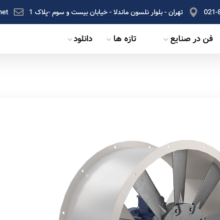
021-
تهران - بلوار نلسون ماندلا - خیابان بیست و سوم -پلاک 1
net
فن در صنایع
تازه ها
دانلود