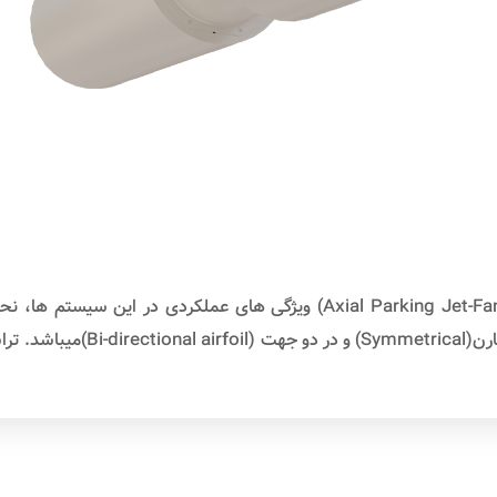
Model FA-JP جت فن های آکسیال پارکینگی (Axial Parking Jet-Fans) ویژگی 