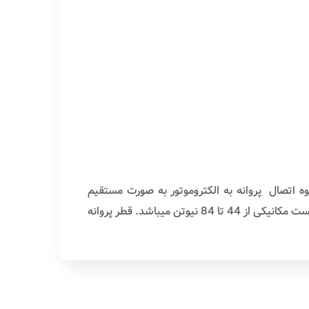
های عملکردی در این سیستم ها، نحوه اتصال پروانه به الکتروموتور به صورت مستقیم
میباشد. طراحی پروانه این تیپ فن ها به صورت متقارن(Symmetrical) و در دو جهت (Bi-directional airfoil)میباشد. تراست مکانیکی از 44 تا 84 نیوتن میباشد. قطر پروانه