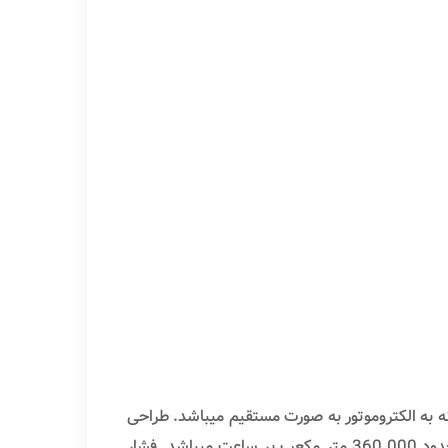
یستم ها، نحوه اتصال پروانه به الکتروموتور به صورت مستقیم میباشد. طراحی
پروانه این تیپ فن ها به صورت ایرفویل و در یک جهت (Uni-directional airfoil)میباشد. ظرفیت هوادهی از 1200 تا حدود 360.000 متر مکعب بر ساعت میباشد. فشار