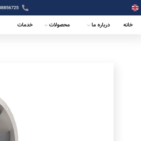
88856725
خانه
درباره ما
محصولات
خدمات