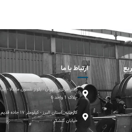
یع
ارتباط با ما
دفتر مرکزی: تهران - بلوار نلسون ماندلا - خ
-پلاک 1 واحد 6
کارخانه: استان البرز - کیل
خیابان گلشکر