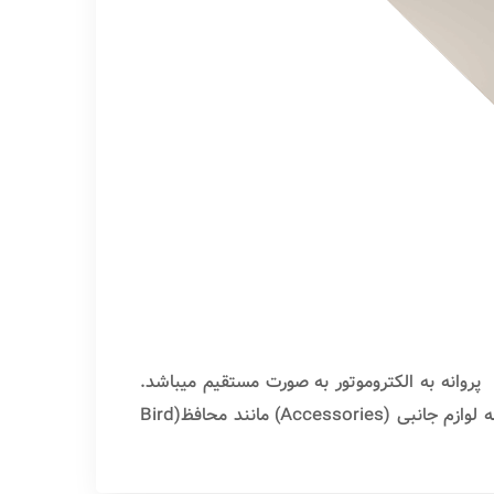
این سیستم ها، نحوه اتصال پروانه به الکتروموتور به صورت مستقیم میباشد.
تراست مکانیکی از 60 تا 90 نیوتن میباشد. قطر پروانه این فن ها از 400 تا 500 میلیمتر میباشد. قابلیت نصب هرگونه لوازم جانبی (Accessories) مانند محافظ(Bird