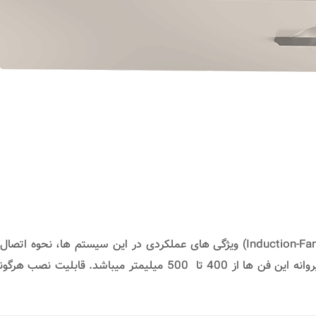
Model FC-IN جت فن های کتابی سانتریفیوژ (Induction-Fans) ویژگی های عملکردی در 