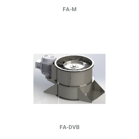
FA-M
FA-DVB