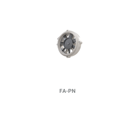
FA-PN