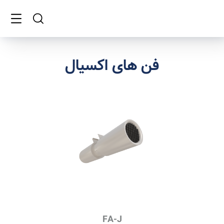
فن های اکسیال
FA-J