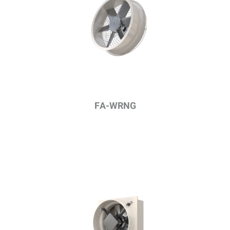
FA-WRNG